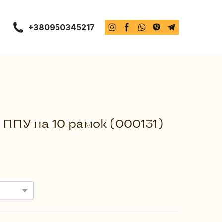
+380950345217
з ППУ на 10 рамок
(000131)