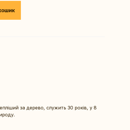
кошик
тепліший за дерево, служить 30 років, у 8
рироду.