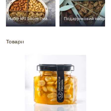
Набір №1 boom-смажених горіхів, 500г
Подарунковий набір
Товари