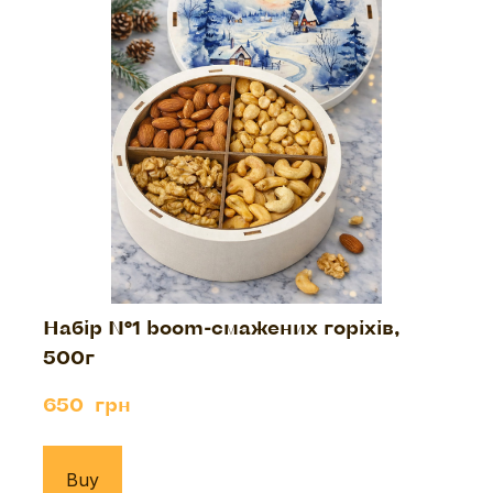
Набір №1 boom-смажених горіхів,
500г
650  грн
Buy