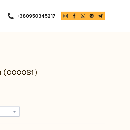
+380950345217
м
(000081)