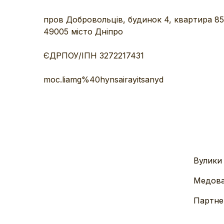
пров Добровольців, будинок 4, квартира 85
49005 місто Дніпро
ЄДРПОУ/ІПН 3272217431
moc.liamg%40hynsairayitsanyd
Вулики
Медова
Партне